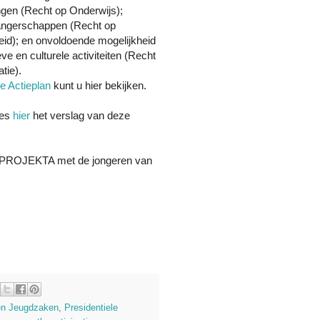
ngen (Recht op Onderwijs);
angerschappen (Recht op
id); en onvoldoende mogelijkheid
eve en culturele activiteiten (Recht
tie).
e Actieplan
kunt u hier bekijken.
ees
hier
het verslag van deze
die PROJEKTA met de jongeren van
 en Jeugdzaken
,
Presidentiele