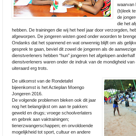
waarvan l
(b)leek te
de jonger
die het a
hebben. De trainingen die wij het heel jaar door verzorgden, he
afgeworpen. De jongeren wisten goed onder woorden te brenge
Ondanks dat het spannend en wat onwennig blijft om als gelij
gesprek te gaan, beviel dit zowel de jongeren als de aanwezige
dienstverleners hebben “hun” jongeren het afgelopen anderhalf 
dienstverleners waren onder de indruk van de mondigheid va
uiteraard erg trots.
De uitkomst van de Rondetafel
bijeenkomst is het Actieplan Moengo
Jongeren 2016.
De volgende problemen bleken ook dit jaar
nog het belangrijkst om aan te pakken:
geweld en drugs; vroege schoolverlaters
en gebrek aan vaktrainingen;
tienerzwangerschappen; en onvoldoende
mogelijkheid tot sport, cultuur en andere