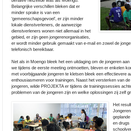
behalve hetzelfde was als Moengo.
Belangrijke verschillen bleken dat er
minder sprake is van een
‘gemeenschapsgevoel’, er zijn minder
lokale dienstverleners, de aanwezige
dienstverleners wonen niet allemaal in het
gebied, er zijn geen jongerenorganisaties,
er wordt minder gebruik gemaakt van e-mail en zowel de jonge
telefonisch bereikbaar.
Net als in Moengo bleek het een uitdaging om de jongeren aan 
we tijdens de eerste meeting ontmoetten, bleven er enkelen k
met voorbijgaande jongeren te kletsen bleek een effectievere 
enthousiasmeren voor trainingen. Naast het versterken van de 
jongeren, wilde PROJEKTA er tijdens de trainingssessies acht
problemen van de jongeren zijn en welke oplossingen zij zelf g
Het resul
Jongeren 
geplande 
en drugs 
schoolver