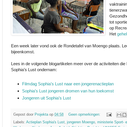
vaktraini
tienerzw
Gezondhe
tot sporti
op Recrea
Het
gehel
Een week later vond ook de Rondetafel van Moengo plaats. L
bijeenkomst.
Lees in de volgende blogartikelen meer over de activiteiten 
Sophia’s Lust ondernam:
Filmdag Sophia’s Lust naar een jongerenactieplan
Sophia’s Lust jongeren dromen van hun toekomst
Jongeren uit Sophia’s Lust
Gepost door
Projekta
op
04:58
Geen opmerkingen:
Labels:
Actieplan Sophia's Lust
,
jongeren Moengo
,
ministerie Sport-