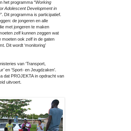
van het programma
“
Working
for Adolescent Development in
e
”.
Dit
programma is participatief.
zeggen
: de jongeren en alle
ie met jongeren te maken
moeten zelf kunnen zeggen wat
moeten ook zelf in de gaten
t. Dit wordt ‘monitoring’
steries van ‘Transport,
r’ en ‘Sport- en Jeugdzaken’.
ma dat PROJEKTA in opdracht van
id uitvoert.