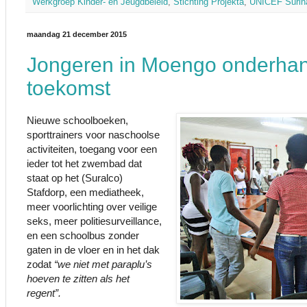
Werkgroep Kinder- en Jeugdbeleid
,
Stichting Projekta
,
UNICEF Suri
maandag 21 december 2015
Jongeren in Moengo onderhan
toekomst
Nieuwe schoolboeken,
sporttrainers voor naschoolse
activiteiten, toegang voor een
ieder tot het zwembad dat
staat op het (Suralco)
Stafdorp, een mediatheek,
meer voorlichting over veilige
seks, meer politiesurveillance,
en een schoolbus zonder
gaten in de vloer en in het dak
zodat
“we niet met paraplu’s
hoeven te zitten als het
regent”.