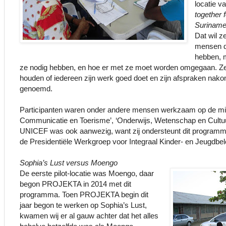
locatie 
together 
Surinam
Dat wil 
mensen d
hebben, 
ze nodig hebben, en hoe er met ze moet worden omgegaan. Ze 
houden of iedereen zijn werk goed doet en zijn afspraken nakom
genoemd.
Participanten waren onder andere mensen werkzaam op de mini
Communicatie en Toerisme’, ‘Onderwijs, Wetenschap en Cultuu
UNICEF was ook aanwezig, want zij ondersteunt dit program
de Presidentiële Werkgroep voor Integraal Kinder- en Jeugdbele
Sophia’s Lust versus Moengo
De eerste pilot-locatie was Moengo, daar
begon PROJEKTA in 2014 met dit
programma. Toen PROJEKTA begin dit
jaar begon te werken op Sophia’s Lust,
kwamen wij er al gauw achter dat het alles