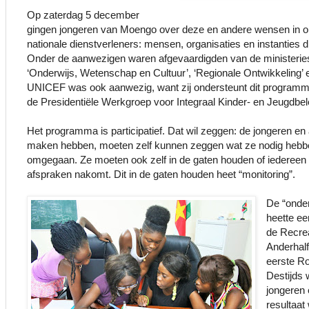
Op zaterdag 5 december
gingen jongeren van Moengo over deze en andere wensen in o
nationale dienstverleners: mensen, organisaties en instanties 
Onder de aanwezigen waren afgevaardigden van de ministeries
‘Onderwijs, Wetenschap en Cultuur’, ‘Regionale Ontwikkeling’ 
UNICEF was ook aanwezig, want zij ondersteunt dit program
de Presidentiële Werkgroep voor Integraal Kinder- en Jeugdbele
Het programma is participatief. Dat wil zeggen
: de jongeren en
maken hebben, moeten zelf kunnen zeggen wat ze nodig hebb
omgegaan. Ze moeten ook zelf in de gaten houden of iedereen z
afspraken nakomt. Dit in de gaten houden heet “monitoring”.
De “onde
heette e
de Recrea
Anderhalf
eerste Ro
Destijds 
jongeren
resultaat